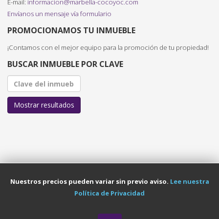
E-mail:
informacion@marbella-cocoyoc.com
Envíanos un mensaje vía formulario
PROMOCIONAMOS TU INMUEBLE
¡Contamos con el mejor equipo para la promoción de tu propiedad!
BUSCAR INMUEBLE POR CLAVE
Mostrar resultados
Nuestros precios pueden variar sin previo aviso.
Lee nuestra
Política de Privacidad
Política de Privacidad
© 2026 Marbella. All Rights Reserved. Designed By Magdiel Reyes