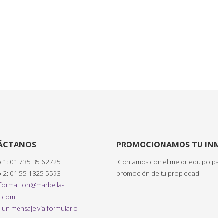
ÁCTANOS
PROMOCIONAMOS TU IN
 1: 01 735 35 62725
¡Contamos con el mejor equipo pa
 2: 01 55 1325 5593
promoción de tu propiedad!
nformacion@marbella-
.com
 un mensaje vía formulario